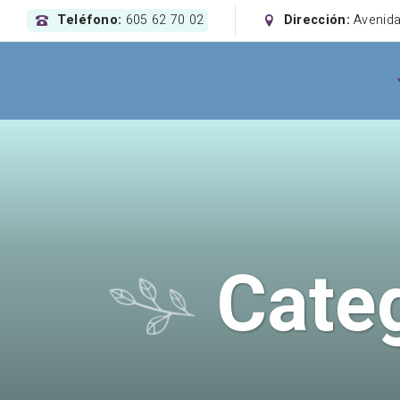
Teléfono:
605 62 70 02
Dirección:
Avenida
Cate